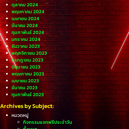
ตุลาคม 2024
พฤษภาคม 2024
เมษายน 2024
มีนาคม 2024
กุมภาพันธ์ 2024
มกราคม 2024
ธันวาคม 2023
พฤศจิกายน 2023
กรกฎาคม 2023
มิถุนายน 2023
พฤษภาคม 2023
เมษายน 2023
มีนาคม 2023
กุมภาพันธ์ 2023
Archives by Subject:
หมวดหมู่
กิจกรรมแจกฟรีประจำวัน