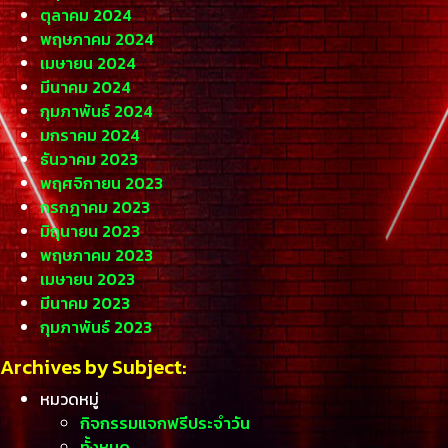
ตุลาคม 2024
พฤษภาคม 2024
เมษายน 2024
มีนาคม 2024
กุมภาพันธ์ 2024
มกราคม 2024
ธันวาคม 2023
พฤศจิกายน 2023
กรกฎาคม 2023
มิถุนายน 2023
พฤษภาคม 2023
เมษายน 2023
มีนาคม 2023
กุมภาพันธ์ 2023
Archives by Subject:
หมวดหมู่
กิจกรรมแจกฟรีประจำวัน
ทั้งหมด