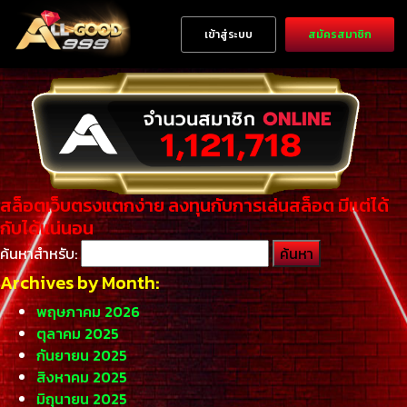
เข้าสู่ระบบ
สมัครสมาชิก
สล็อตเว็บตรงแตกง่าย ลงทุนกับการเล่นสล็อต มีแต่ได้
กับได้แน่นอน
ค้นหาสำหรับ:
Archives by Month:
พฤษภาคม 2026
ตุลาคม 2025
กันยายน 2025
สิงหาคม 2025
มิถุนายน 2025