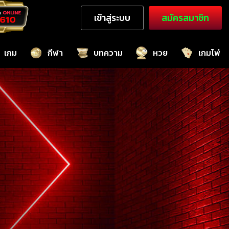
ไว้ที่เว็บเดียว
เข้าสู่ระบบ
สมัครสมาชิก
เกม
กีฬา
บทความ
หวย
เกมไพ่