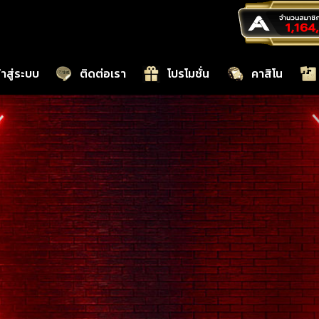
น์ ที่รวบรวมเกมส์สล็อตชั้นนำจากทั่วโลก มา
้าสู่ระบบ
ติดต่อเรา
โปรโมชั่น
คาสิโน