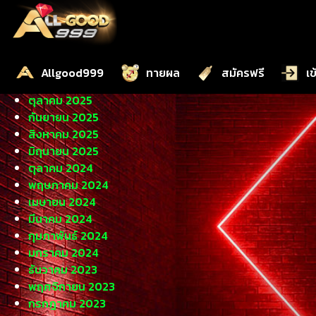
สล็อตเว็บตรง allgood999 เว็บตรงสล็อตออนไล
Archives by Month:
Allgood999
ทายผล
สมัครฟรี
เข
พฤษภาคม 2026
ตุลาคม 2025
กันยายน 2025
สิงหาคม 2025
มิถุนายน 2025
ตุลาคม 2024
พฤษภาคม 2024
เมษายน 2024
มีนาคม 2024
กุมภาพันธ์ 2024
มกราคม 2024
ธันวาคม 2023
พฤศจิกายน 2023
กรกฎาคม 2023