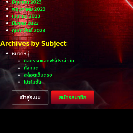
มิถุนายน 2023
พฤษภาคม 2023
เมษายน 2023
มีนาคม 2023
กุมภาพันธ์ 2023
Archives by Subject:
หมวดหมู่
กิจกรรมแจกฟรีประจำวัน
ทั้งหมด
สล็อตเว็บตรง
โปรโมชั่น
เข้าสู่ระบบ
สมัครสมาชิก