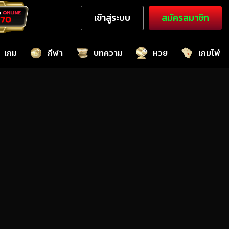
เข้าสู่ระบบ
สมัครสมาชิก
เกม
กีฬา
บทความ
หวย
เกมไพ่