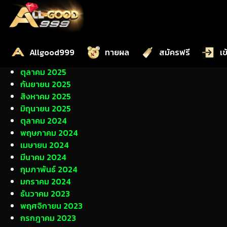
allgood999.top เว็บสล็อตครบวงจร รวบรว
Archives by Month:
Allgood999
ทายผล
สมัครฟรี
เข
พฤษภาคม 2026
ตุลาคม 2025
กันยายน 2025
สิงหาคม 2025
มิถุนายน 2025
ตุลาคม 2024
พฤษภาคม 2024
เมษายน 2024
มีนาคม 2024
กุมภาพันธ์ 2024
มกราคม 2024
ธันวาคม 2023
พฤศจิกายน 2023
กรกฎาคม 2023