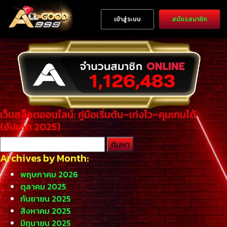
เข้าสู่ระบบ
สมัครสมาชิก
เว็บสล็อตออนไลน์: คู่มือเริ่มต้น–เก่งไว–คุมเกมได้
(อัปเดต 2025)
Archives by Month:
พฤษภาคม 2026
ตุลาคม 2025
กันยายน 2025
สิงหาคม 2025
มิถุนายน 2025