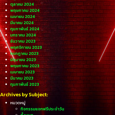
ตุลาคม 2024
พฤษภาคม 2024
เมษายน 2024
มีนาคม 2024
กุมภาพันธ์ 2024
มกราคม 2024
ธันวาคม 2023
พฤศจิกายน 2023
กรกฎาคม 2023
มิถุนายน 2023
พฤษภาคม 2023
เมษายน 2023
มีนาคม 2023
กุมภาพันธ์ 2023
Archives by Subject:
หมวดหมู่
กิจกรรมแจกฟรีประจำวัน