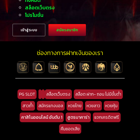
ทั้งหมด
สล็อตเว็บตรง
โปรโมชั่น
เข้าสู่ระบบ
สมัครสมาชิก
ช่องทางการฝากเงินของเรา
PG SLOT
สล็อตเว็บตรง
สล็อต ฝาก- ถอน ไม่มีขั้นต่ำ
สาวถ้ำ
สมัครแทงบอล
หวยไทย
หวยลาว
หวยหุ้น
คาสิโนออนไลน์ อันดับ 1
สูตรบาคาร่า
แจกเครดิตฟรี
คืนยอดเสีย