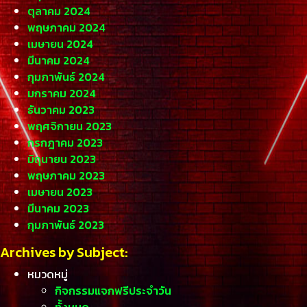
ตุลาคม 2024
พฤษภาคม 2024
เมษายน 2024
มีนาคม 2024
กุมภาพันธ์ 2024
มกราคม 2024
ธันวาคม 2023
พฤศจิกายน 2023
กรกฎาคม 2023
มิถุนายน 2023
พฤษภาคม 2023
เมษายน 2023
มีนาคม 2023
กุมภาพันธ์ 2023
Archives by Subject:
หมวดหมู่
กิจกรรมแจกฟรีประจำวัน