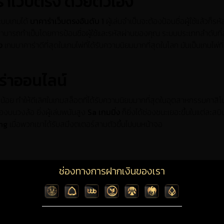
่าเว็บตรง ด้วยตัวเอง
ระบบ
เกม
ได้
บาคาร่าเว็บตรงอันดับ 1
ผู้
เล่น
จำเป็นจะต้อง
ป้อน
ชื่อ
ผู้ใช้
แล้วก็
รหั
งสามารถ
ทำเป็น
โดย
การ
ป้อน
ชื่อ
ผู้ใช้
และ
รหัสผ่าน
ของ
คุณ
ระบบ
ประเภท
ลำดับที
ง
เกม
บาคาร่า
ดีที่สุด
ใน
เกม
ไพ่
ที่ได้รับความนิยม
มากที่สุด
ใน
โลก
มัน
เป็น
เกม
ไพ่
ที่
ร่าออนไลน์
่น้อย
ทำให้
ดีเลิศ
ใน
เกม
ส
ล็อต
ที่ได้รับความนิยม
มากที่สุด
ใน
อุตสาหกรรม
คาสิโ
่อง
บน
วงล้อ
ยิ่ง
ผู้
เล่น
พนัน
สูง
Sa เกมมิ่ง
ก็
ยิ่ง
ได้ช่อง
ชนะ
เยอะขึ้น
ใน
แต่ละ
สปิ
ng
เมื่อ
พวกเขา
ได้รับ
สมึงตเตอ
ร์
สาม
ตัว
ขึ้นไปบน
หน้าจอ
ช่องทางการฝากเงินของเรา