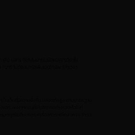
ต
เสือ
มังกร
มี
ให้
เล่น
มากไม่น้อยเลยทีเดียว
ใน
น
1
นาที
ไม่ต้อง
มาร
อ
เพิ่ม
เงิน
ให้
เสียเวล่ำเวลา
า
เป็น
เว็บ
ที่
มี
ความยั่งยืน
ปลอดภัย
สูง
ตามมาตรฐาน
ั้งแต่
ระบบ
ฝาก
ถอน
ที่
ให้บริการ
อย่างรวดเร็ว
ไม่
กี่
หมด
ทุก
ข้อ
ตื่นตระหนก
เรื่องการ
คดโกง
เพราะว่า
เรา