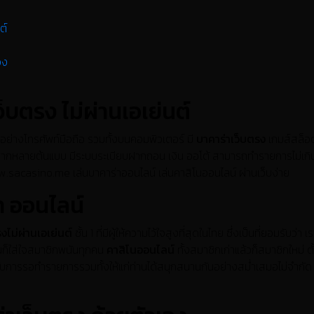
ต์
อง
็บตรง ไม่ผ่านเอเย่นต์
วอย่าง
โทรศัพท์มือถือ
รวมทั้ง
บน
คอมพิวเตอร์
มี
บาคาร่าเว็บตรง
เกมส์
ส
ล็อ
ากหลาย
ต้นแบบ
มีระบบระเบียบ
ฝาก
ถอน
เงิน
ออ
โต้
สามารถ
ทำ
รายการ
ไม่
เกิ
w
.sacasino.me
เล่น
บาคาร่า
ออนไลน์
เล่น
คาสิโน
ออนไลน์
ผ่าน
เว็บ
ง่าย
า ออนไลน์
รง
ไม่
ผ่าน
เอเย่นต์
ชั้น
1
ที่
มี
ผู้ให้
ความไว้ใจ
สูงที่สุด
ใน
ไทย
ซึ่ง
เป็นที่ยอมรับ
ว่า
เร
ก็
ใส่ใจ
สมาชิก
พนัน
ทุกคน
คาสิโนออนไลน์
ทั้ง
สมาชิก
เก่า
แล้วก็
สมาชิกใหม่
ต
ับการ
รอ
ทำ
รายการ
รวมทั้ง
ให้แก่ท่าน
ได้
สนุกสนาน
กัน
อย่างสม่ำเสมอ
ไม่จำกัด