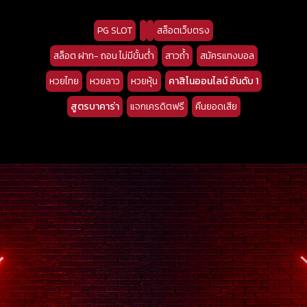
PG SLOT
สล็อตเว็บตรง
สล็อต ฝาก- ถอน ไม่มีขั้นต่ำ
สาวถ้ำ
สมัครแทงบอล
หวยไทย
หวยลาว
หวยหุ้น
คาสิโนออนไลน์ อันดับ 1
สูตรบาคาร่า
แจกเครดิตฟรี
คืนยอดเสีย