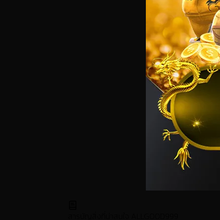
สารบัญสิ่งที่น่าสนใจ ALLGOOD999