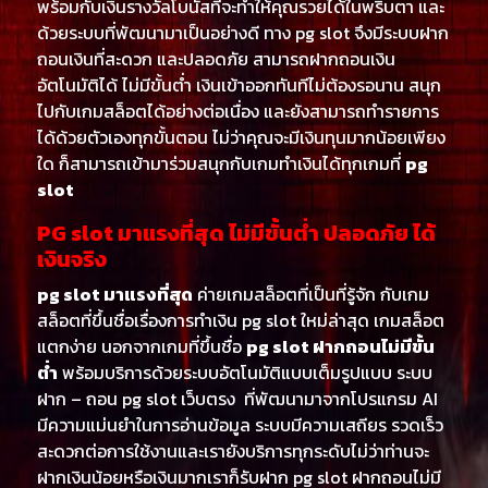
พร้อมกับเงินรางวัลโบนัสที่จะทำให้คุณรวยได้ในพริบตา และ
ด้วยระบบที่พัฒนามาเป็นอย่างดี ทาง pg slot จึงมีระบบฝาก
ถอนเงินที่สะดวก และปลอดภัย สามารถฝากถอนเงิน
อัตโนมัติได้ ไม่มีขั้นต่ำ เงินเข้าออกทันทีไม่ต้องรอนาน สนุก
ไปกับเกมสล็อตได้อย่างต่อเนื่อง และยังสามารถทำรายการ
ได้ด้วยตัวเองทุกขั้นตอน ไม่ว่าคุณจะมีเงินทุนมากน้อยเพียง
ใด ก็สามารถเข้ามาร่วมสนุกกับเกมทำเงินได้ทุกเกมที่
pg
slot
PG slot มาแรงที่สุด ไม่มีขั้นต่ำ ปลอดภัย ได้
เงินจริง
pg slot มาแรงที่สุด
ค่ายเกมสล็อตที่เป็นที่รู้จัก กับเกม
สล็อตที่ขึ้นชื่อเรื่องการทำเงิน pg slot ใหม่ล่าสุด เกมสล็อต
แตกง่าย นอกจากเกมที่ขึ้นชื่อ
pg slot ฝากถอนไม่มีขั้น
ต่ำ
พร้อมบริการด้วยระบบอัตโนมัติแบบเต็มรูปแบบ ระบบ
ฝาก – ถอน pg slot เว็บตรง ที่พัฒนามาจากโปรแกรม AI
มีความแม่นยำในการอ่านข้อมูล ระบบมีความเสถียร รวดเร็ว
สะดวกต่อการใช้งานและเรายังบริการทุกระดับไม่ว่าท่านจะ
ฝากเงินน้อยหรือเงินมากเราก็รับฝาก pg slot ฝากถอนไม่มี