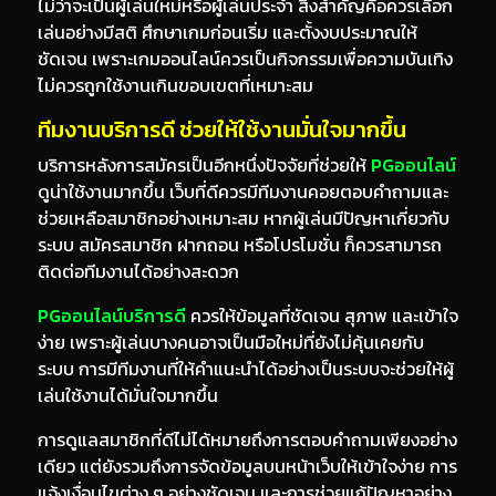
ไม่ว่าจะเป็นผู้เล่นใหม่หรือผู้เล่นประจำ สิ่งสำคัญคือควรเลือก
เล่นอย่างมีสติ ศึกษาเกมก่อนเริ่ม และตั้งงบประมาณให้
ชัดเจน เพราะเกมออนไลน์ควรเป็นกิจกรรมเพื่อความบันเทิง
ไม่ควรถูกใช้งานเกินขอบเขตที่เหมาะสม
ทีมงานบริการดี ช่วยให้ใช้งานมั่นใจมากขึ้น
บริการหลังการสมัครเป็นอีกหนึ่งปัจจัยที่ช่วยให้
PGออนไลน์
ดูน่าใช้งานมากขึ้น เว็บที่ดีควรมีทีมงานคอยตอบคำถามและ
ช่วยเหลือสมาชิกอย่างเหมาะสม หากผู้เล่นมีปัญหาเกี่ยวกับ
ระบบ สมัครสมาชิก ฝากถอน หรือโปรโมชั่น ก็ควรสามารถ
ติดต่อทีมงานได้อย่างสะดวก
PGออนไลน์บริการดี
ควรให้ข้อมูลที่ชัดเจน สุภาพ และเข้าใจ
ง่าย เพราะผู้เล่นบางคนอาจเป็นมือใหม่ที่ยังไม่คุ้นเคยกับ
ระบบ การมีทีมงานที่ให้คำแนะนำได้อย่างเป็นระบบจะช่วยให้ผู้
เล่นใช้งานได้มั่นใจมากขึ้น
การดูแลสมาชิกที่ดีไม่ได้หมายถึงการตอบคำถามเพียงอย่าง
เดียว แต่ยังรวมถึงการจัดข้อมูลบนหน้าเว็บให้เข้าใจง่าย การ
แจ้งเงื่อนไขต่าง ๆ อย่างชัดเจน และการช่วยแก้ปัญหาอย่าง