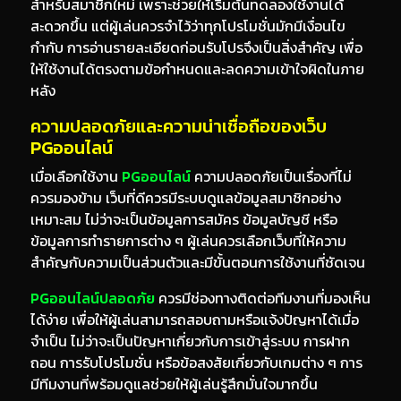
สำหรับสมาชิกใหม่ เพราะช่วยให้เริ่มต้นทดลองใช้งานได้
สะดวกขึ้น แต่ผู้เล่นควรจำไว้ว่าทุกโปรโมชั่นมักมีเงื่อนไข
กำกับ การอ่านรายละเอียดก่อนรับโปรจึงเป็นสิ่งสำคัญ เพื่อ
ให้ใช้งานได้ตรงตามข้อกำหนดและลดความเข้าใจผิดในภาย
หลัง
ความปลอดภัยและความน่าเชื่อถือของเว็บ
PGออนไลน์
เมื่อเลือกใช้งาน
PGออนไลน์
ความปลอดภัยเป็นเรื่องที่ไม่
ควรมองข้าม เว็บที่ดีควรมีระบบดูแลข้อมูลสมาชิกอย่าง
เหมาะสม ไม่ว่าจะเป็นข้อมูลการสมัคร ข้อมูลบัญชี หรือ
ข้อมูลการทำรายการต่าง ๆ ผู้เล่นควรเลือกเว็บที่ให้ความ
สำคัญกับความเป็นส่วนตัวและมีขั้นตอนการใช้งานที่ชัดเจน
PGออนไลน์ปลอดภัย
ควรมีช่องทางติดต่อทีมงานที่มองเห็น
ได้ง่าย เพื่อให้ผู้เล่นสามารถสอบถามหรือแจ้งปัญหาได้เมื่อ
จำเป็น ไม่ว่าจะเป็นปัญหาเกี่ยวกับการเข้าสู่ระบบ การฝาก
ถอน การรับโปรโมชั่น หรือข้อสงสัยเกี่ยวกับเกมต่าง ๆ การ
มีทีมงานที่พร้อมดูแลช่วยให้ผู้เล่นรู้สึกมั่นใจมากขึ้น