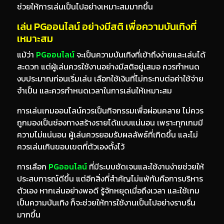
ช่วยให้การเล่นเป็นไปอย่างเหมาะสมมากขึ้น
เล่น PGออนไลน์ อย่างมีสติ เพื่อความบันเทิงที่
เหมาะสม
แม้ว่า
PGออนไลน์
จะเป็นความบันเทิงที่เข้าถึงง่ายและเล่นได้
สะดวก แต่ผู้เล่นควรใช้งานอย่างมีสติอยู่เสมอ ควรกำหนด
งบประมาณก่อนเริ่มเล่น เลือกใช้เงินที่ไม่กระทบต่อค่าใช้จ่าย
จำเป็น และควรกำหนดเวลาในการเล่นให้เหมาะสม
การเล่นเกมออนไลน์ควรเป็นกิจกรรมเพื่อผ่อนคลาย ไม่ควร
ถูกมองเป็นช่องทางสร้างรายได้แบบแน่นอน เพราะทุกเกมมี
ความไม่แน่นอน ผู้เล่นควรยอมรับผลลัพธ์ที่เกิดขึ้น และไม่
ควรเล่นเกินขอบเขตที่ตัวเองตั้งไว้
การเลือก
PGออนไลน์
ที่มีระบบชัดเจนและใช้งานง่ายช่วยให้
ประสบการณ์ดีขึ้น แต่อีกสิ่งที่สำคัญไม่แพ้กันคือการบริหาร
ตัวเอง หากเล่นอย่างพอดี รู้จักหยุดเมื่อถึงเวลา และใช้เกม
เป็นความบันเทิง ก็จะช่วยให้การใช้งานเป็นไปอย่างราบรื่น
มากขึ้น