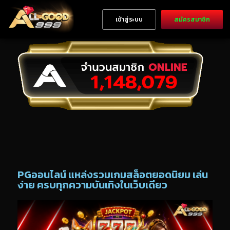
เข้าสู่ระบบ
สมัครสมาชิก
PGออนไลน์ แหล่งรวมเกมสล็อตยอดนิยม เล่น
ง่าย ครบทุกความบันเทิงในเว็บเดียว