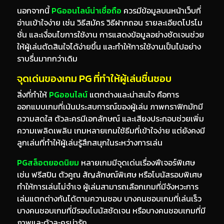
นอกจากนี้
PGออนไลน์น่าเชื่อถือ
ควรมีข้อมูลบนหน้าเว็บที่
อ่านเข้าใจง่าย เช่น วิธีสมัคร วิธีฝากถอน รายละเอียดโปรโม
ชั่น และเงื่อนไขการใช้งาน การแสดงข้อมูลอย่างชัดเจนช่วย
ให้ผู้เล่นตัดสินใจได้ง่ายขึ้น และทำให้การใช้งานเป็นไปอย่าง
ราบรื่นมากกว่าเดิม
จุดเด่นของเกม PG ที่ทำให้ผู้เล่นชื่นชอบ
สิ่งที่ทำให้
PGออนไลน์
แตกต่างและน่าสนใจ คือการ
ออกแบบเกมที่เน้นประสบการณ์ของผู้เล่น ภาพกราฟิกมักมี
ความสดใส ตัวละครมีเอกลักษณ์ และเสียงประกอบช่วยเพิ่ม
ความเพลิดเพลิน เกมหลายเกมใช้ธีมที่เข้าใจง่าย แต่ยังคงมี
ลูกเล่นที่ทำให้ผู้เล่นรู้สึกสนุกในระหว่างการเล่น
PGสล็อตยอดนิยม
หลายเกมมีจุดเด่นเรื่องฟีเจอร์พิเศษ
เช่น ฟรีสปิน ตัวคูณ สัญลักษณ์พิเศษ หรือโบนัสรอบพิเศษ
ทำให้การเล่นไม่จำเจ ผู้เล่นสามารถเลือกเกมที่มีจังหวะการ
เล่นแตกต่างกันได้ตามความชอบ บางคนชอบเกมที่เล่นเร็ว
บางคนชอบเกมที่มีรอบโบนัสชัดเจน หรือบางคนชอบเกมที่มี
ภาพและตัวละครน่ารัก