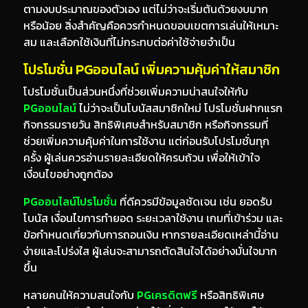
ตามงบประมาณของตัวเอง แต่ไม่ว่าจะเริ่มต้นด้วยงบมาก
หรือน้อย สิ่งสำคัญคือควรกำหนดขอบเขตการเล่นให้เหมาะ
สม และเลือกใช้เงินที่ไม่กระทบต่อค่าใช้จ่ายจำเป็น
โปรโมชั่น PGออนไลน์ เพิ่มความคุ้มค่าให้สมาชิก
โปรโมชั่นเป็นส่วนหนึ่งที่ช่วยเพิ่มความน่าสนใจให้กับ
PGออนไลน์
ไม่ว่าจะเป็นโบนัสสมาชิกใหม่ โปรโมชั่นฝากแรก
กิจกรรมรายวัน สิทธิพิเศษสำหรับสมาชิก หรือกิจกรรมที่
ช่วยเพิ่มความคุ้มค่าในการใช้งาน แต่ก่อนรับโปรโมชั่นทุก
ครั้ง ผู้เล่นควรอ่านรายละเอียดให้ครบถ้วน เพื่อให้เข้าใจ
เงื่อนไขอย่างถูกต้อง
PGออนไลน์โปรโมชั่น
ที่ดีควรมีข้อมูลชัดเจน เช่น ยอดรับ
โบนัส เงื่อนไขการทำยอด ระยะเวลาใช้งาน เกมที่เข้าร่วม และ
ข้อกำหนดเกี่ยวกับการถอนเงิน หากรายละเอียดเหล่านี้อ่าน
ง่ายและโปร่งใส ผู้เล่นจะสามารถตัดสินใจได้อย่างมั่นใจมาก
ขึ้น
หลายคนให้ความสนใจกับ
PGเครดิตฟรี
หรือสิทธิพิเศษ