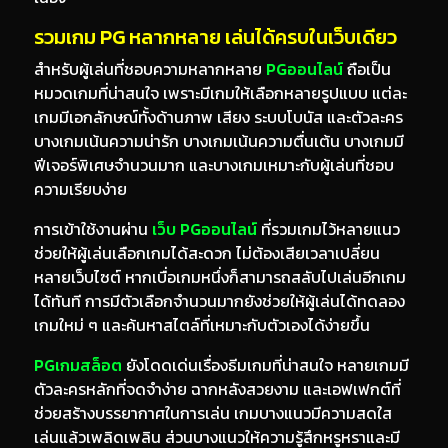
รวมเกม PG หลากหลาย เล่นได้ครบในเว็บเดียว
สำหรับผู้เล่นที่ชอบความหลากหลาย
PGออนไลน์
ถือเป็น
หมวดเกมที่น่าสนใจ เพราะมีเกมให้เลือกหลายรูปแบบ แต่ละ
เกมมีเอกลักษณ์ทั้งด้านภาพ เสียง ระบบโบนัส และตัวละคร
บางเกมเน้นความน่ารัก บางเกมเน้นความตื่นเต้น บางเกมมี
ฟีเจอร์พิเศษจำนวนมาก และบางเกมเหมาะกับผู้เล่นที่ชอบ
ความเรียบง่าย
การเข้าใช้งานผ่าน
เว็บ PGออนไลน์
ที่รวมเกมไว้หลายแนว
ช่วยให้ผู้เล่นเลือกเกมได้สะดวก ไม่ต้องเสียเวลาเปลี่ยน
หลายเว็บไซต์ หากเบื่อเกมหนึ่งก็สามารถสลับไปเล่นอีกเกม
ได้ทันที การมีตัวเลือกจำนวนมากยังช่วยให้ผู้เล่นได้ทดลอง
เกมใหม่ ๆ และค้นหาสไตล์ที่เหมาะกับตัวเองได้ง่ายขึ้น
PGเกมสล็อต
ยังโดดเด่นเรื่องธีมเกมที่น่าสนใจ หลายเกมมี
ตัวละครหลักที่จดจำง่าย ฉากหลังสวยงาม และเอฟเฟกต์ที่
ช่วยสร้างบรรยากาศในการเล่น เกมบางแนวมีความสดใส
เล่นแล้วเพลิดเพลิน ส่วนบางแนวให้ความรู้สึกหรูหราและมี