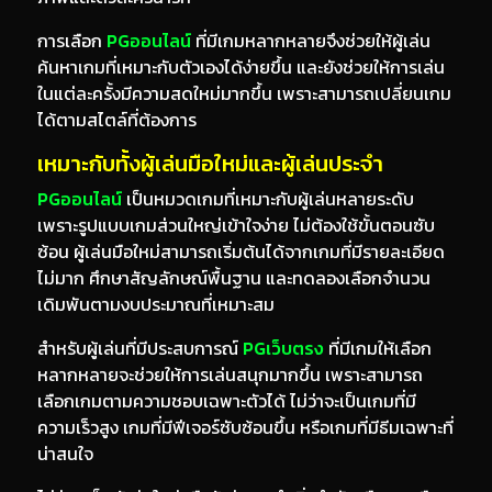
การเลือก
PGออนไลน์
ที่มีเกมหลากหลายจึงช่วยให้ผู้เล่น
ค้นหาเกมที่เหมาะกับตัวเองได้ง่ายขึ้น และยังช่วยให้การเล่น
ในแต่ละครั้งมีความสดใหม่มากขึ้น เพราะสามารถเปลี่ยนเกม
ได้ตามสไตล์ที่ต้องการ
เหมาะกับทั้งผู้เล่นมือใหม่และผู้เล่นประจำ
PGออนไลน์
เป็นหมวดเกมที่เหมาะกับผู้เล่นหลายระดับ
เพราะรูปแบบเกมส่วนใหญ่เข้าใจง่าย ไม่ต้องใช้ขั้นตอนซับ
ซ้อน ผู้เล่นมือใหม่สามารถเริ่มต้นได้จากเกมที่มีรายละเอียด
ไม่มาก ศึกษาสัญลักษณ์พื้นฐาน และทดลองเลือกจำนวน
เดิมพันตามงบประมาณที่เหมาะสม
สำหรับผู้เล่นที่มีประสบการณ์
PGเว็บตรง
ที่มีเกมให้เลือก
หลากหลายจะช่วยให้การเล่นสนุกมากขึ้น เพราะสามารถ
เลือกเกมตามความชอบเฉพาะตัวได้ ไม่ว่าจะเป็นเกมที่มี
ความเร็วสูง เกมที่มีฟีเจอร์ซับซ้อนขึ้น หรือเกมที่มีธีมเฉพาะที่
น่าสนใจ