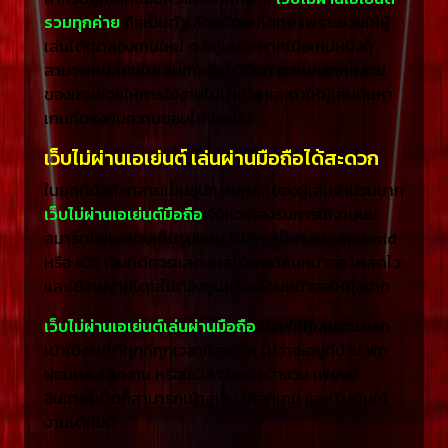
รวมทุกค่าย
ถือเป็นตัวเลือกที่ตอบโจทย์ เพราะช่วยให้ผู้
เล่นได้ทดลองเกมใหม่ ๆ อยู่เสมอ หากเบื่อเกมหนึ่งก็
สามารถเปลี่ยนไปเล่นเกมอื่นได้ทันที ความหลากหลาย
ของเกมช่วยให้การใช้งานไม่น่าเบื่อ และทำให้ผู้เล่นค้นหา
เกมที่ตรงกับความชอบได้ง่ายขึ้น
เว็บไม่ผ่านเอเย่นต์ เล่นผ่านมือถือได้สะดวก
ในยุคที่มือถือกลายเป็นอุปกรณ์หลักของผู้เล่นจำนวนมาก
เว็บไม่ผ่านเอเย่นต์มือถือ
จึงควรรองรับการใช้งานบน
สมาร์ตโฟนอย่างเต็มรูปแบบ ไม่ว่าจะเป็นระบบ Android
หรือ iOS เว็บที่ดีควรแสดงผลได้พอดีกับหน้าจอ โหลดไว
และใช้งานง่ายโดยไม่ต้องซูมหรือเลื่อนหน้าจอให้ยุ่งยาก
เว็บไม่ผ่านเอเย่นต์เล่นผ่านมือถือ
ช่วยให้ผู้เล่นสามารถ
เข้าใช้งานได้ทุกที่ทุกเวลาที่สะดวก ไม่ว่าจะอยู่ที่บ้าน พัก
ผ่อนหลังเลิกงาน หรือมีเวลาว่างระหว่างวัน เพียงมี
อินเทอร์เน็ตก็สามารถเข้าสู่เว็บ เลือกเกม และเริ่มต้นใช้
งานได้ทันที