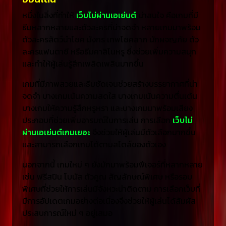
หนึ่งในสิ่งที่ทำให้
เว็บไม่ผ่านเอเย่นต์
น่าสนใจ คือเกมที่มี
ธีมหลากหลายและตัวละครที่น่าจดจำ หลายเกมมาพร้อม
ตัวละครสัตว์นำโชค มังกร เทพโชคลาภ นักผจญภัย ตัว
ละครแฟนตาซี หรือธีมคาสิโนหรู ซึ่งช่วยเพิ่มความสนุก
และทำให้ผู้เล่นรู้สึกเพลิดเพลินมากขึ้น
เกมที่มีภาพสวยและธีมชัดเจนช่วยสร้างบรรยากาศที่น่า
จดจำ บางเกมเน้นความสดใส บางเกมเน้นความตื่นเต้น
บางเกมให้ความรู้สึกหรูหรา และบางเกมมาพร้อมเสียง
ประกอบที่ช่วยเพิ่มอารมณ์ในการเล่น การเลือก
เว็บไม่
ผ่านเอเย่นต์เกมเยอะ
จึงช่วยให้ผู้เล่นมีตัวเลือกมากขึ้น
และสามารถเลือกเกมได้ตามสไตล์ของตัวเอง
นอกจากนี้ เกมใหม่ ๆ ยังมักมาพร้อมฟีเจอร์ที่หลากหลาย
เช่น ฟรีสปิน โบนัส ตัวคูณ สัญลักษณ์พิเศษ หรือรอบ
พิเศษที่ช่วยให้การเล่นมีจังหวะน่าติดตาม การเลือกเว็บที่
มีการอัปเดตเกมอย่างต่อเนื่องจึงช่วยให้ผู้เล่นได้สัมผัส
ประสบการณ์ใหม่ ๆ อยู่เสมอ