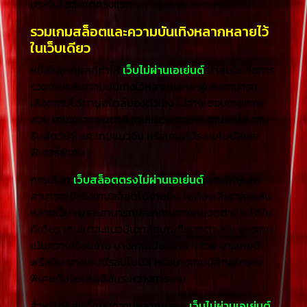
ประทับใจตั้งแต่ครั้งแรก
รวมเกมสล็อตและความบันเทิงหลากหลายไว้
ในเว็บเดียว
หนึ่งในเหตุผลที่ทำให้
เว็บไม่ผ่านเอเย่นต์
น่าสนใจ คือการ
รวมเกมและความบันเทิงไว้หลากหลาย ผู้เล่นสามารถ
เลือกเกมได้ตามสไตล์ของตัวเอง ไม่ว่าจะชอบเกมภาพ
สวย เกมแนวแฟนตาซี เกมแนวผจญภัย เกมผลไม้ เกม
ธีมสัตว์นำโชค เกมแนวจีน หรือเกมที่มีระบบโบนัสและ
ฟีเจอร์พิเศษ
การเลือก
เว็บสล็อตตรงไม่ผ่านเอเย่นต์
ช่วยให้ผู้เล่น
สามารถเข้าถึงเกมสล็อตได้ง่ายขึ้น ไม่ต้องเสียเวลาสลับ
หลายเว็บ เพราะสามารถเลือกเกมจากหมวดต่าง ๆ ได้ใน
ที่เดียว เกมแต่ละแนวมีเอกลักษณ์ที่แตกต่างกัน บางเกม
เน้นความเรียบง่าย บางเกมเน้นกราฟิกสวย บางเกมมี
ฟรีสปิน บางเกมมีรอบโบนัส หรือบางเกมมีสัญลักษณ์
พิเศษที่ช่วยเพิ่มสีสันระหว่างการเล่น
สำหรับผู้เล่นที่ชอบความหลากหลาย
เว็บไม่ผ่านเอเย่นต์