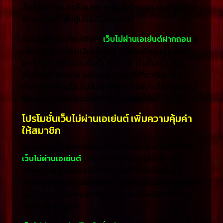
สำเร็จ ความรวดเร็วและความแม่นยำของระบบช่วยสร้าง
ความมั่นใจให้กับผู้เล่นได้เป็นอย่างดี
อย่างไรก็ตาม ก่อนใช้งาน
เว็บไม่ผ่านเอเย่นต์ฝากถอน
ผู้
เล่นควรตรวจสอบเงื่อนไขต่าง ๆ ให้ละเอียด เช่น ยอด
ฝากขั้นต่ำ ยอดถอนขั้นต่ำ ระยะเวลาดำเนินการ ช่อง
ทางการทำรายการ และรายละเอียดที่เกี่ยวข้อง การ
ทำความเข้าใจเงื่อนไขล่วงหน้าช่วยให้ใช้งานได้อย่างราบ
รื่นและลดปัญหาความเข้าใจผิดในภายหลัง
โปรโมชั่นเว็บไม่ผ่านเอเย่นต์ เพิ่มความคุ้มค่า
ให้สมาชิก
โปรโมชั่นเป็นอีกหนึ่งส่วนที่ช่วยเพิ่มความน่าสนใจให้กับ
เว็บไม่ผ่านเอเย่นต์
โดยเฉพาะสำหรับสมาชิกใหม่ที่
ต้องการเริ่มต้นใช้งาน เว็บที่ดีควรมีโปรโมชั่นที่หลาก
หลายและมีรายละเอียดชัดเจน เช่น โบนัสต้อนรับสมาชิก
ใหม่ โปรโมชั่นฝากแรก กิจกรรมรายวัน หรือสิทธิพิเศษ
สำหรับผู้เล่นประจำ