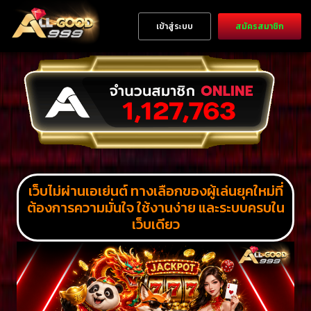
เข้าสู่ระบบ
สมัครสมาชิก
เว็บไม่ผ่านเอเย่นต์ ทางเลือกของผู้เล่นยุคใหม่ที่
ต้องการความมั่นใจ ใช้งานง่าย และระบบครบใน
เว็บเดียว