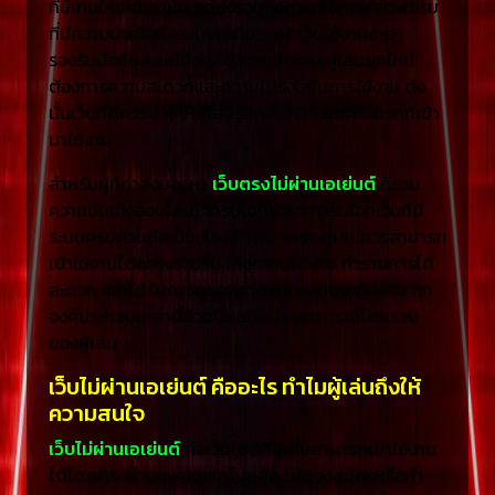
ที่มีเกมให้เล่นเท่านั้น แต่ยังรวมถึงการเลือกแพลตฟอร์ม
ที่มีความน่าเชื่อถือ ระบบเสถียร หน้าเว็บใช้งานง่าย
รองรับมือถือ และมีข้อมูลต่าง ๆ ชัดเจน ผู้เล่นยุคใหม่
ต้องการความสะดวกและความโปร่งใสในการใช้งาน ดัง
นั้นเว็บที่ดีควรช่วยให้ผู้เล่นรู้สึกมั่นใจตั้งแต่ครั้งแรกที่เข้า
มาใช้งาน
สำหรับผู้ที่กำลังมองหา
เว็บตรงไม่ผ่านเอเย่นต์
ที่รวม
ความบันเทิงออนไลน์ไว้ครบในที่เดียว การเลือกเว็บที่มี
ระบบครบถ้วนถือเป็นเรื่องสำคัญ เพราะผู้เล่นควรสามารถ
เข้าใช้งานได้อย่างราบรื่น เลือกเกมได้ง่าย ทำรายการได้
สะดวก และได้รับการดูแลอย่างเหมาะสมจากทีมงาน ทุก
องค์ประกอบเหล่านี้ล้วนมีผลต่อประสบการณ์โดยรวม
ของผู้เล่น
เว็บไม่ผ่านเอเย่นต์ คืออะไร ทำไมผู้เล่นถึงให้
ความสนใจ
เว็บไม่ผ่านเอเย่นต์
คือเว็บไซต์ที่ผู้เล่นสามารถเข้าใช้งาน
ได้โดยตรงผ่านแพลตฟอร์มหลัก ไม่ต้องสมัครหรือทำ