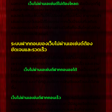
นอกจากนี้
เว็บไม่ผ่านเอเย่นต์ไม่ต้องโหลด
ยังเป็นจุดที่ผู้
เล่นหลายคนชื่นชอบ เพราะไม่จำเป็นต้องติดตั้ง
แอปพลิเคชันเพิ่มเติมให้เปลืองพื้นที่ในเครื่อง สามารถเข้า
เล่นผ่านเบราว์เซอร์ได้โดยตรง หากเว็บมีระบบที่เสถียร
และออกแบบมาดี การใช้งานผ่านมือถือก็จะลื่นไหลไม่ต่าง
จากการใช้คอมพิวเตอร์
ระบบฝากถอนของเว็บไม่ผ่านเอเย่นต์ต้อง
ชัดเจนและรวดเร็ว
ระบบฝากถอนถือเป็นหัวใจสำคัญของเว็บเกมออนไลน์
เพราะผู้เล่นต้องการความสะดวก ความรวดเร็ว และความ
โปร่งใส
เว็บไม่ผ่านเอเย่นต์ฝากถอนออโต้
จึงเป็นระบบที่
ได้รับความสนใจอย่างมาก เพราะช่วยลดขั้นตอนในการ
ทำรายการ และทำให้ผู้เล่นจัดการบัญชีของตัวเองได้ง่าย
ขึ้น
เว็บไม่ผ่านเอเย่นต์ฝากถอนเร็ว
ที่ดีควรมีขั้นตอนที่ไม่ซับ
ซ้อน ผู้เล่นควรทำรายการได้สะดวก มีข้อมูลแจ้งชัดเจน
และยอดเงินควรอัปเดตอย่างเหมาะสมหลังทำรายการ