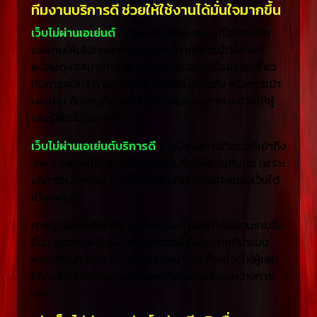
ทีมงานบริการดี ช่วยให้ใช้งานได้มั่นใจมากขึ้น
เว็บไม่ผ่านเอเย่นต์
ที่ดีไม่ควรมีเพียงระบบที่ใช้งานง่าย
และเกมให้เลือกหลากหลายเท่านั้น แต่ควรมีทีมงานที่
พร้อมดูแลสมาชิกด้วย เพราะผู้เล่นอาจมีข้อสงสัยเกี่ยว
กับการสมัคร การฝากถอน การรับโปรโมชั่น หรือการเข้า
เล่นเกม ทีมงานที่ตอบกลับชัดเจนและสุภาพจะช่วยให้ผู้
เล่นรู้สึกมั่นใจมากขึ้น
เว็บไม่ผ่านเอเย่นต์บริการดี
ควรมีช่องทางติดต่อที่เข้าถึง
ง่าย และควรให้ข้อมูลที่ถูกต้อง ไม่ทำให้ผู้เล่นสับสน เพราะ
บริการหลังการสมัครเป็นสิ่งที่สะท้อนคุณภาพของเว็บได้
เป็นอย่างดี
การดูแลสมาชิกที่ดีช่วยให้ประสบการณ์การใช้งานราบรื่น
ขึ้น โดยเฉพาะผู้เล่นมือใหม่ที่อาจยังไม่คุ้นเคยกับระบบ
หากมีทีมงานคอยแนะนำอย่างเหมาะสม ก็จะช่วยให้ผู้เล่น
ใช้งานได้ง่ายขึ้นและลดปัญหาที่อาจเกิดขึ้นระหว่างการ
เล่น