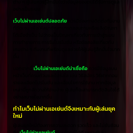
ต่าง ๆ ผู้เล่นควรรู้สึกมั่นใจว่าข้อมูลของตนได้รับการดูแล
อย่างเป็นระบบ
เว็บไม่ผ่านเอเย่นต์ปลอดภัย
ควรมีช่องทางติดต่อทีมงาน
ที่ชัดเจน เพื่อให้สมาชิกสามารถสอบถามหรือแจ้งปัญหา
ได้เมื่อจำเป็น ไม่ว่าจะเป็นปัญหาเกี่ยวกับการเข้าสู่ระบบ
การทำรายการ การรับโปรโมชั่น หรือข้อสงสัยเกี่ยวกับ
เกมต่าง ๆ ทีมงานที่พร้อมดูแลช่วยให้ผู้เล่นรู้สึกมั่นใจมาก
ขึ้น
นอกจากนี้
เว็บไม่ผ่านเอเย่นต์น่าเชื่อถือ
ควรมีข้อมูลบน
หน้าเว็บที่ครบถ้วนและโปร่งใส เช่น วิธีสมัคร วิธีฝากถอน
รายละเอียดโปรโมชั่น และเงื่อนไขการใช้งาน หากข้อมูล
เหล่านี้ถูกจัดวางให้อ่านง่าย ผู้เล่นก็จะสามารถตัดสินใจได้
อย่างสบายใจมากขึ้น
ทำไมเว็บไม่ผ่านเอเย่นต์จึงเหมาะกับผู้เล่นยุค
ใหม่
ผู้เล่นยุคใหม่ต้องการความสะดวก รวดเร็ว และไม่ซับซ้อน
ซึ่ง
เว็บไม่ผ่านเอเย่นต์
ตอบโจทย์ได้ดี เพราะผู้เล่น