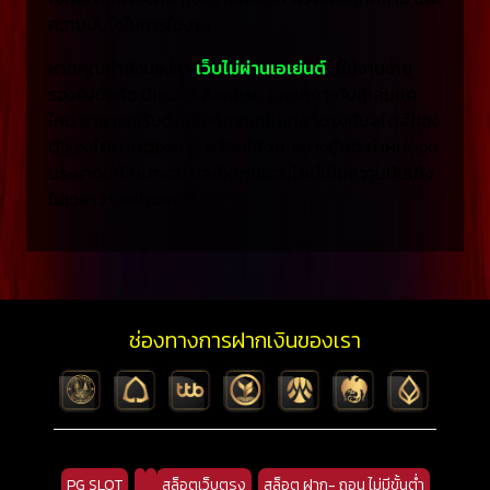
ความมั่นใจในการใช้งาน
หากคุณกำลังมองหา
เว็บไม่ผ่านเอเย่นต์
ที่ใช้งานง่าย
รองรับมือถือ มีเกมให้เลือกครบ และเหมาะกับผู้เล่นยุค
ใหม่ สามารถเริ่มต้นเลือกความบันเทิงที่ตรงกับสไตล์ของ
ตัวเองได้ตามต้องการ พร้อมใช้งานอย่างมีสติ กำหนดงบ
ประมาณให้เหมาะสม และให้เกมออนไลน์เป็นความบันเทิง
ในเวลาว่างอย่างพอดี
ช่องทางการฝากเงินของเรา
PG SLOT
สล็อตเว็บตรง
สล็อต ฝาก- ถอน ไม่มีขั้นต่ำ