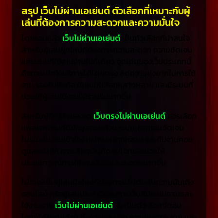
สรุป เว็บไม่ผ่านเอเย่นต์ ตัวเลือกที่เหมาะกับผู้
เล่นที่ต้องการความสะดวกและความมั่นใจ
โดยรวมแล้ว
เว็บไม่ผ่านเอเย่นต์
เป็นตัวเลือกที่น่าสนใจ
สำหรับผู้เล่นยุคใหม่ที่ต้องการความสะดวก ความชัดเจน
และระบบที่ใช้งานง่ายในที่เดียว จุดเด่นของเว็บประเภทนี้
คือการเข้าถึงบริการได้โดยตรง ลดความยุ่งยากในการใช้
งาน รองรับมือถือ มีเกมให้เลือกหลากหลาย และมีระบบที่
ช่วยให้ผู้เล่นใช้งานได้ราบรื่นมากขึ้น
สำหรับผู้ที่กำลังมองหา
เว็บตรงไม่ผ่านเอเย่นต์
ควรเลือก
แพลตฟอร์มที่มีข้อมูลครบถ้วน ระบบฝากถอนชัดเจน
โปรโมชั่นอ่านเข้าใจง่าย เกมหลากหลาย และทีมงานคอย
ดูแลสมาชิก การเลือกเว็บที่ตอบโจทย์จะช่วยให้
ประสบการณ์การใช้งานมั่นใจและสะดวกมากขึ้น
ไม่ว่าจะเป็นผู้เล่นมือใหม่ที่ต้องการเริ่มต้นกับความบันเทิง
ออนไลน์ หรือผู้เล่นประจำที่ต้องการเว็บที่มีระบบครบและ
ใช้งานง่าย
เว็บไม่ผ่านเอเย่นต์
ถือเป็นตัวเลือกที่ตอบ
โจทย์ได้หลายด้าน ทั้งความสะดวก ความหลากหลาย และ