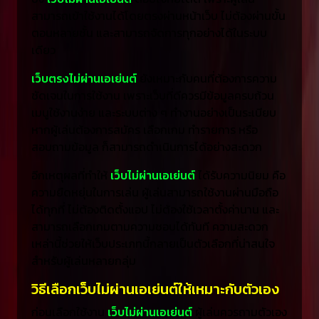
สามารถเข้าใช้งานได้โดยตรงผ่านหน้าเว็บ ไม่ต้องผ่านขั้น
ตอนหลายชั้น และสามารถจัดการทุกอย่างได้ในระบบ
เดียว
เว็บตรงไม่ผ่านเอเย่นต์
ยังเหมาะกับคนที่ต้องการความ
ชัดเจนในการใช้งาน เพราะเว็บที่ดีควรมีข้อมูลครบถ้วน
เมนูใช้งานง่าย และระบบต่าง ๆ ทำงานอย่างเป็นระเบียบ
หากผู้เล่นต้องการสมัคร เลือกเกม ทำรายการ หรือ
สอบถามข้อมูล ก็สามารถดำเนินการได้อย่างสะดวก
อีกเหตุผลที่ทำให้
เว็บไม่ผ่านเอเย่นต์
ได้รับความนิยม คือ
ความยืดหยุ่นในการเล่น ผู้เล่นสามารถใช้งานผ่านมือถือ
ได้ทุกที่ ไม่ต้องติดตั้งแอป ไม่ต้องใช้เวลาตั้งค่านาน และ
สามารถเลือกเกมตามความชอบได้ทันที ความสะดวก
เหล่านี้ช่วยให้เว็บประเภทนี้กลายเป็นตัวเลือกที่น่าสนใจ
สำหรับผู้เล่นหลายกลุ่ม
วิธีเลือกเว็บไม่ผ่านเอเย่นต์ให้เหมาะกับตัวเอง
ก่อนเลือกใช้งาน
เว็บไม่ผ่านเอเย่นต์
ผู้เล่นควรถามตัวเอง