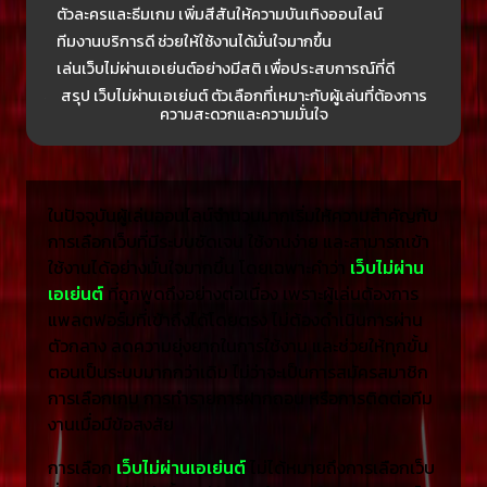
ตัวละครและธีมเกม เพิ่มสีสันให้ความบันเทิงออนไลน์
ทีมงานบริการดี ช่วยให้ใช้งานได้มั่นใจมากขึ้น
เล่นเว็บไม่ผ่านเอเย่นต์อย่างมีสติ เพื่อประสบการณ์ที่ดี
สรุป เว็บไม่ผ่านเอเย่นต์ ตัวเลือกที่เหมาะกับผู้เล่นที่ต้องการ
ความสะดวกและความมั่นใจ
ในปัจจุบันผู้เล่นออนไลน์จำนวนมากเริ่มให้ความสำคัญกับ
การเลือกเว็บที่มีระบบชัดเจน ใช้งานง่าย และสามารถเข้า
ใช้งานได้อย่างมั่นใจมากขึ้น โดยเฉพาะคำว่า
เว็บไม่ผ่าน
เอเย่นต์
ที่ถูกพูดถึงอย่างต่อเนื่อง เพราะผู้เล่นต้องการ
แพลตฟอร์มที่เข้าถึงได้โดยตรง ไม่ต้องดำเนินการผ่าน
ตัวกลาง ลดความยุ่งยากในการใช้งาน และช่วยให้ทุกขั้น
ตอนเป็นระบบมากกว่าเดิม ไม่ว่าจะเป็นการสมัครสมาชิก
การเลือกเกม การทำรายการฝากถอน หรือการติดต่อทีม
งานเมื่อมีข้อสงสัย
การเลือก
เว็บไม่ผ่านเอเย่นต์
ไม่ได้หมายถึงการเลือกเว็บ