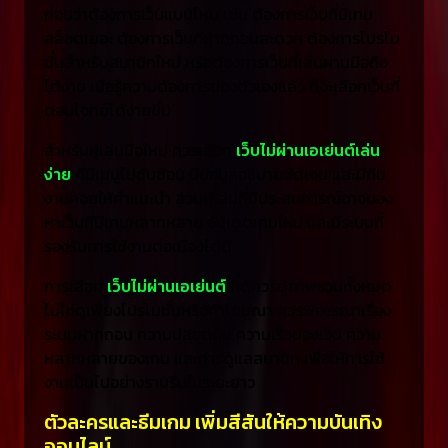
ก่อนว่าต้องการเว็บแบบไหน เช่น ต้องการเว็บที่มีเกม
สล็อตเยอะ ต้องการเว็บที่ฝากถอนสะดวก ต้องการโปรโม
ชั่นสำหรับสมาชิกใหม่ หรือต้องการเว็บที่เล่นผ่านมือถือ
ได้ง่าย เมื่อรู้ความต้องการของตัวเองแล้ว ก็จะเลือกเว็บที่
ตอบโจทย์ได้ง่ายขึ้น
สำหรับผู้เล่นมือใหม่ ควรเลือก
เว็บไม่ผ่านเอเย่นต์เล่น
ง่าย
ที่มีเมนูไม่ซับซ้อน มีข้อมูลอธิบายชัดเจน และมีทีม
งานคอยให้คำแนะนำ ส่วนผู้เล่นที่มีประสบการณ์อาจมอง
หาเว็บที่มีเกมหลากหลาย อัปเดตเกมใหม่ และมีระบบที่
รองรับการใช้งานต่อเนื่องได้ดี
การเลือก
เว็บไม่ผ่านเอเย่นต์
ที่ดีควรดูภาพรวมทั้งหมด
ไม่ใช่ดูเพียงโปรโมชั่นหรือคำโฆษณา ควรพิจารณาเรื่อง
ระบบฝากถอน ความปลอดภัย ความเร็วของเว็บ ความ
หลากหลายของเกม และการดูแลสมาชิก เพื่อให้การใช้
งานเป็นไปอย่างราบรื่นในระยะยาว
ตัวละครและธีมเกม เพิ่มสีสันให้ความบันเทิง
ออนไลน์