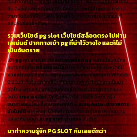
ทุนเท่าใดก็สามารถเริ่ม
เล่นเกม SLOT
เพื่อทำเงินรางวัลได้ทั้ง
สิ้น สิ่งนี้นับว่ากำเนิดผลดีกับนักเล่นการพนันโดยตรง การันตี
ว่ามากับข้อจำกัดการให้บริการที่ปราศจากความยุ่งยากและก็
สลับซับซ้อนอีกด้วย
รวมเว็บไซต์ pg slot เว็บไซต์สล็อตตรง ไม่ผ่าน
เอเย่นต์ ปากทางเข้า pg ที่น่าไว้วางใจ และก็ไม่
เป็นอันตราย
เข้า
pg
คุณสามารถเข้าเล่น
เกมสล็อต pg
ลงทะเบียนสมัคร
สมาชิกกับเว็บ
สล็อตออนไลน์
ใหม่ๆเว็บตรงชั้นแนวหน้าที่มี
ความน่าวางใจสูง คนเล่นมากมาย ที่พวกเราอัปเดตมาให้ปัจจุบัน
ปี 2023 เว็บไซต์พวกนี้เป็นที่นิยมจากผู้เล่น ไม่มีความเป็นมา
คดโกง แตกแสน แตกล้านก็ถอนได้ รองรับการฝากทุกแบบ
อย่าง
true wallet
, Qr Code, Visa, Mastercard หรือ
ธนาคารออนไลน์ ก็สามารถฝากได้ มี
ระบบ Auto
(
ทำรายการ
อัตโนมัติ
ฝาก-ถอน ได้เลยไม่ต้องแจ้งแอดไม่น) ประกันความ
ปลอดภัย ศูนย์รวม
pg slot
เว็บตรง
อันดับ 1
มาทำความรู้จัก PG SLOT กันเลยดีกว่า