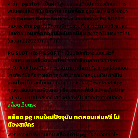
คำว่า “
pg slot
” เป็นคำที่พูดบ่อยจนติดปากของนักเล่นการ
พนันออนไลน์ ที่ใช้เรียกค่าย
เกมสล็อต
ออนไลน์
PG
ซึ่งย่อมา
จาก
Pocket Game Soft
หรือเรียกอีกชื่อว่า
PG SOFT™
เกมของ
ค่าย pg
นั้นมีความพิเศษรวมทั้งสะดุดตา จนถึงแปลง
เป็นค่าย
เกมสล็อตออนไลน์ยอดนิยม
สูงที่สุด ในประเทศไทย
ในเวลานี้ (2023) เลยก็ว่าได้
PG SLOT
หรือ
PG SOFT™
เป็นบริษัทที่วางแบบแล้วก็
ปรับปรุง
เกมสล็อตออนไลน์
และก็
ยิงปลา
ประสิทธิภาพ
ระดับ AAA โดยดีไซน์การเล่น
เกมสล็อต
ให้สามารถใช้งานบน
โทรศัพท์มือถือก้าวหน้าที่สุด สามารถเข้าเล่นบนเว็บ
คาสิโน
ออนไลน์
ได้เลยไม่มีความจำเป็นควรต้อง Download App
คุณจะเล่นบนคอมพิวเตอร์ หรือ ไอแพด ก็ได้ แม้กระนั้น User
Interface (UI) ก็ยังคงแสดงผลลัพธ์ไม่แตกต่างจากมือถือ
สล็อตเว็บตรง
สล็อต pg เกมใหม่ปัจจุบัน ทดสอบเล่นฟรี ไม่
ต้องสมัคร
พวกเราจะมาอัพเดตเกม
สล็อตค่าย pg
ที่ผลิตออกมาใหม่