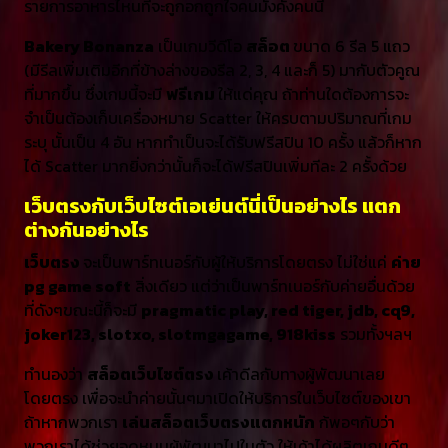
รายการอาหารไหนที่จะถูกอกถูกใจคนมั่งคั่งคนนี้
Bakery Bonanza
เป็นเกมวีดีโอ
สล็อต
ขนาด 6 รีล 5 แถว
(มีรีลเพิ่มเติมอีกที่ข้างล่างของรีล 2, 3, 4 และก็ 5) มากับตัวคูณ
ที่มากขึ้น ซึ่งเกมนี้จะมี
ฟรีเกม
ให้แด่คุณ ถ้าท่านใดต้องการจะ
จำเป็นต้องเก็บเครื่องหมาย Scatter ให้ครบตามปริมาณที่เกม
ระบุ นั้นเป็น 4 อัน หากทำเป็นจะได้รับฟรีสปิน 10 ครั้ง แล้วก็หาก
ได้ Scatter มากยิ่งกว่านั้นก็จะได้ฟรีสปินเพิ่มทีละ 2 ครั้งด้วย
เว็บตรงกับเว็บไซต์เอเย่นต์นี่เป็นอย่างไร แตก
ต่างกันอย่างไร
เว็บตรง
จะเป็นพาร์ทเนอร์กับผู้ให้บริการโดยตรง ไม่ใช่แค่
ค่าย
pg game soft
สิ่งเดียว แต่ว่าเป็นพาร์ทเนอร์กับค่ายอื่นด้วย
ที่ดังๆขณะนี้ก็จะมี
pragmatic play, red tiger, jdb, cq9,
joker123, slotxo, slotmgagame, 918kiss
รวมทั้งฯลฯ
ทำนองว่า
สล็อตเว็บไซต์ตรง
เค้าดีลกับทางผู้พัฒนาเลย
โดยตรง เพื่อจะนำค่ายนั้นๆมาเปิดให้บริการในเว็บไซต์ของเขา
ถ้าหากพวกเรา
เล่นสล็อตเว็บตรงแตกหนัก
ก้พอๆกับว่า
พวกเราได้ช่วยอุดหนุนผู้พัฒนาไปในตัว ให้เค้าได้ผลิตเกมดีๆ