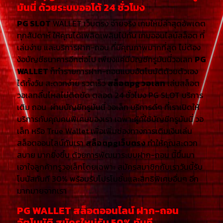
มันนี่ ด้วยระบบออโต้ 24 ชั่วโมง
PG SLOT
WALLET เว็บตรง จ่ายจริง เกมใหม่ล่าสุดอัพเดต
ทุกสัปดาห์ ให้คุณได้เพลิดเพลินไปกับ เกมออนไลน์สล็อต ที่
เล่นง่าย และบริการฝาก-ถอน ที่มีคุณภาพมากที่สุด ไม่ต้อง
ง้อบัญชีธนาคารอีกต่อไป เพียงแค่มีบัญชีทรูมันนี่วอเลท
PG
WALLET
ก็ทำรายการฝาก-ถอนแบบอัตโนมัติด้วยตัวเอง
ได้ทั้งวัน สะดวกง่าย รวดเร็ว
สล็อตpg วอเลท
เล่นสล็อต
วอเลทลื่นไหลไม่ติดขัด ตลอด 24 ชั่วโมง PG SLOT บริการ
เติม ถอน ผ่านบัญชีทรูมันนี่ วอเล็ท บริการดีๆ ที่เราเปิดให้
บริการกับคุณคนพิเศษของเรา เฉพาะผู้ที่ใช้บัญชีทรูมันนี่ วอ
เล็ท หรือ True Wallet เพื่อเพิ่มช่องทางการเติมเงินเล่น
สล็อตออนไลน์กับเรา
สล็อตpgเว็บตรง
ทำให้คุณสะดวก
สบาย มากยิ่งขึ้น ด้วยการพัฒนาระบบฝาก-ถอน นี้ขึ้นมา
เอาใจลูกค้าทรูวอเล็ทโดยเฉพาะ สมัครสมาชิกกับเราวันนี้รับ
โบนัสทันที 30% พร้อมรับโปรโมชั่นและสิทธิพิเศษอื่นๆ อีก
มากมายจากเรา
PG WALLET สล็อตออนไลน์ ฝาก-ถอน
อัตโนมัติ สมัครใหม่รับ 50% ทันที