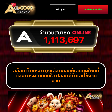
เข้าสู่ระบบ
สมัครสมาชิก
สล็อตเว็บตรง ทางเลือกของผู้เล่นยุคใหม่ที่
ต้องการความมั่นใจ ปลอดภัย และใช้งาน
ง่าย