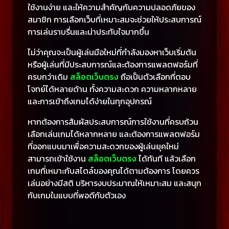
ใช้งานง่าย และให้ความสำคัญกับความปลอดภัยของ
สมาชิก การเลือกเว็บที่เหมาะสมจะช่วยให้ประสบการณ์
การเล่นราบรื่นและน่าประทับใจมากขึ้น
ไม่ว่าคุณจะเป็นผู้เล่นมือใหม่ที่กำลังมองหาเว็บเริ่มต้น
หรือผู้เล่นที่มีประสบการณ์และต้องการแพลตฟอร์มที่
ครบกว่าเดิม
สล็อตเว็บตรง
ถือเป็นตัวเลือกที่ตอบ
โจทย์ได้หลายด้าน ทั้งความสะดวก ความหลากหลาย
และการเข้าถึงเกมได้ง่ายในทุกอุปกรณ์
หากต้องการสัมผัสประสบการณ์การใช้งานที่ครบถ้วน
เลือกเล่นเกมได้หลากหลาย และต้องการแพลตฟอร์ม
ที่ออกแบบมาเพื่อความสะดวกของผู้เล่นยุคใหม่
สามารถเข้าใช้งาน
สล็อตเว็บตรง
ได้ทันที แล้วเลือก
เกมที่เหมาะกับสไตล์ของคุณได้ตามต้องการ โดยควร
เล่นอย่างมีสติ บริหารงบประมาณให้เหมาะสม และสนุก
กับเกมในแบบที่พอดีกับตัวเอง