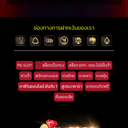
ช่องทางการฝากเงินของเรา
PG SLOT
สล็อตเว็บตรง
สล็อต ฝาก- ถอน ไม่มีขั้นต่ำ
สาวถ้ำ
สมัครแทงบอล
หวยไทย
หวยลาว
หวยหุ้น
คาสิโนออนไลน์ อันดับ 1
สูตรบาคาร่า
แจกเครดิตฟรี
คืนยอดเสีย