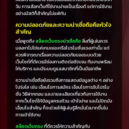
วัน การเลือกเว็บที่ใช้งานง่ายเป็นเรื่องดี แต่การใช้งาน
อย่างมีสติก็สำคัญไม่แพ้กัน
ความปลอดภัยและความน่าเชื่อถือคือหัวใจ
สำคัญ
เมื่อพูดถึง
สล็อตเว็บตรงน่าเชื่อถือ
สิ่งที่ผู้เล่นควร
มองหาไม่ใช่แค่เกมเยอะหรือโปรโมชั่นแรงเท่านั้น แต่
ควรพิจารณาเรื่องความปลอดภัยของระบบด้วย
เว็บไซต์ที่ดีควรมีช่องทางติดต่อชัดเจน ทีมงานพร้อม
ให้บริการ และมีระบบดูแลสมาชิกที่เป็นมืออาชีพ
ความน่าเชื่อถือยังรวมถึงการแสดงข้อมูลต่าง ๆ อย่าง
โปร่งใส เช่น เงื่อนไขการสมัคร เงื่อนไขการรับโปรโม
ชั่น วิธีฝากถอน และรายละเอียดเกี่ยวกับการใช้งาน
หากเว็บไซต์ให้ข้อมูลครบถ้วน เข้าใจง่าย และไม่ปิดบัง
เงื่อนไขสำคัญ ก็จะช่วยให้ผู้เล่นรู้สึกมั่นใจมากขึ้นใน
การเข้าใช้งาน
สล็อตเว็บตรง
ที่ดีควรให้ความสำคัญกับ