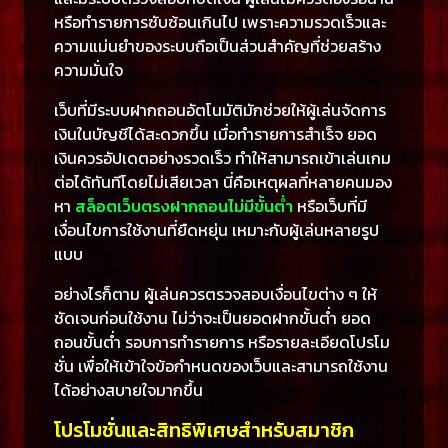
หรือทำรายการซับซ้อนเกินไป เพราะความรวดเร็วและ
ความแม่นยำของระบบถือเป็นส่วนสำคัญที่ช่วยสร้าง
ความมั่นใจ
เว็บที่มีระบบฝากถอนอัตโนมัติมักช่วยให้ผู้เล่นจัดการ
เงินในบัญชีได้สะดวกขึ้น เมื่อทำรายการสำเร็จ ยอด
เงินควรอัปเดตอย่างรวดเร็ว ทำให้สามารถเข้าเล่นเกม
ต่อได้ทันทีโดยไม่เสียเวลา นี่คือเหตุผลที่หลายคนมอง
หา
สล็อตเว็บตรงฝากถอนไม่มีขั้นต่ำ
หรือเว็บที่มี
เงื่อนไขการใช้งานที่ยืดหยุ่น เหมาะกับผู้เล่นหลายรูป
แบบ
อย่างไรก็ตาม ผู้เล่นควรตรวจสอบเงื่อนไขต่าง ๆ ให้
ชัดเจนก่อนใช้งาน ไม่ว่าจะเป็นยอดฝากขั้นต่ำ ยอด
ถอนขั้นต่ำ รอบการทำรายการ หรือรายละเอียดโปรโม
ชั่น เพื่อให้เข้าใจข้อกำหนดของเว็บและสามารถใช้งาน
ได้อย่างสบายใจมากขึ้น
โปรโมชั่นและสิทธิพิเศษสำหรับสมาชิก