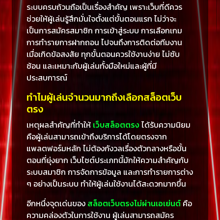
ระบบครบถ้วนถือเป็นเรื่องสำคัญ เพราะเว็บที่ดีควร
ช่วยให้ผู้เล่นรู้สึกมั่นใจตั้งแต่ขั้นตอนแรก ไม่ว่าจะ
เป็นการสมัครสมาชิก การเข้าสู่ระบบ การเลือกเกม
การทำรายการฝากถอน ไปจนถึงการติดต่อทีมงาน
เมื่อเกิดข้อสงสัย ทุกขั้นตอนควรใช้งานง่าย ไม่ซับ
ซ้อน และเหมาะกับผู้เล่นทั้งมือใหม่และผู้ที่มี
ประสบการณ์
ทำไมผู้เล่นจำนวนมากถึงเลือกสล็อตเว็บ
ตรง
เหตุผลสำคัญที่ทำให้
เว็บสล็อตตรง
ได้รับความนิยม
คือผู้เล่นสามารถเข้าถึงบริการได้โดยตรงจาก
แพลตฟอร์มหลัก ไม่ต้องกังวลเรื่องตัวกลางหรือขั้น
ตอนที่ยุ่งยาก เว็บไซต์ประเภทนี้มักให้ความสำคัญกับ
ระบบสมาชิก การจัดการข้อมูล และการทำรายการต่าง
ๆ อย่างเป็นระบบ ทำให้ผู้เล่นใช้งานได้สะดวกมากขึ้น
อีกหนึ่งจุดเด่นของ
สล็อตเว็บตรงไม่ผ่านเอเย่นต์
คือ
ความคล่องตัวในการใช้งาน ผู้เล่นสามารถสมัคร