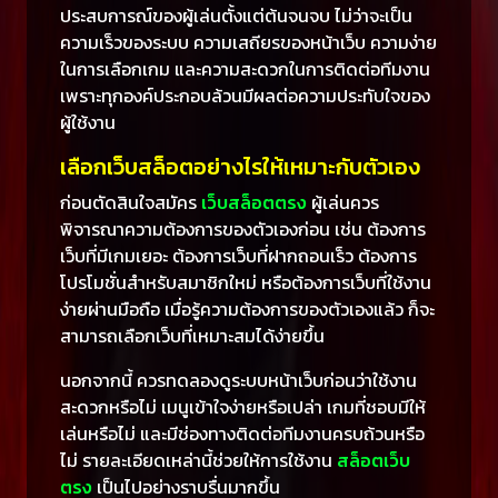
ประสบการณ์ของผู้เล่นตั้งแต่ต้นจนจบ ไม่ว่าจะเป็น
ความเร็วของระบบ ความเสถียรของหน้าเว็บ ความง่าย
ในการเลือกเกม และความสะดวกในการติดต่อทีมงาน
เพราะทุกองค์ประกอบล้วนมีผลต่อความประทับใจของ
ผู้ใช้งาน
เลือกเว็บสล็อตอย่างไรให้เหมาะกับตัวเอง
ก่อนตัดสินใจสมัคร
เว็บสล็อตตรง
ผู้เล่นควร
พิจารณาความต้องการของตัวเองก่อน เช่น ต้องการ
เว็บที่มีเกมเยอะ ต้องการเว็บที่ฝากถอนเร็ว ต้องการ
โปรโมชั่นสำหรับสมาชิกใหม่ หรือต้องการเว็บที่ใช้งาน
ง่ายผ่านมือถือ เมื่อรู้ความต้องการของตัวเองแล้ว ก็จะ
สามารถเลือกเว็บที่เหมาะสมได้ง่ายขึ้น
นอกจากนี้ ควรทดลองดูระบบหน้าเว็บก่อนว่าใช้งาน
สะดวกหรือไม่ เมนูเข้าใจง่ายหรือเปล่า เกมที่ชอบมีให้
เล่นหรือไม่ และมีช่องทางติดต่อทีมงานครบถ้วนหรือ
ไม่ รายละเอียดเหล่านี้ช่วยให้การใช้งาน
สล็อตเว็บ
ตรง
เป็นไปอย่างราบรื่นมากขึ้น