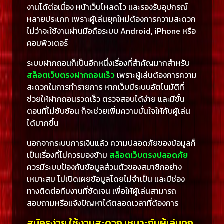
งานได้ต่อเนื่อง หน้าเว็บโหลดไว และรองรับอุปกรณ์
หลายประเภท เพราะผู้เล่นยุคใหม่ต้องการความสะดวก
ไม่ว่าจะใช้งานผ่านมือถือระบบ Android, iPhone หรือ
คอมพิวเตอร์
ระบบฝากถอนก็เป็นอีกหนึ่งเรื่องที่สำคัญมากสำหรับ
สล็อตเว็บตรงฝากถอนเร็ว
เพราะผู้เล่นต้องการความ
สะดวกในการทำรายการ หากเว็บมีระบบอัตโนมัติที่
ช่วยให้ฝากถอนรวดเร็ว ตรวจสอบได้ง่าย และมีขั้น
ตอนที่ไม่ซับซ้อน ก็จะช่วยเพิ่มความมั่นใจให้กับผู้เล่น
ได้มากขึ้น
นอกจากระบบการเงินแล้ว ความปลอดภัยของข้อมูลก็
เป็นเรื่องที่ไม่ควรมองข้าม
สล็อตเว็บตรงปลอดภัย
ควรมีระบบป้องกันข้อมูลส่วนตัวของสมาชิกอย่าง
เหมาะสม ไม่เปิดเผยข้อมูลโดยไม่จำเป็น และมีช่อง
ทางติดต่อทีมงานที่ชัดเจน เพื่อให้ผู้เล่นสามารถ
สอบถามหรือแจ้งปัญหาได้ตลอดเวลาที่ต้องการ
สมัครง่าย ใช้งานสะดวก เหมาะกับผู้เล่นทุก