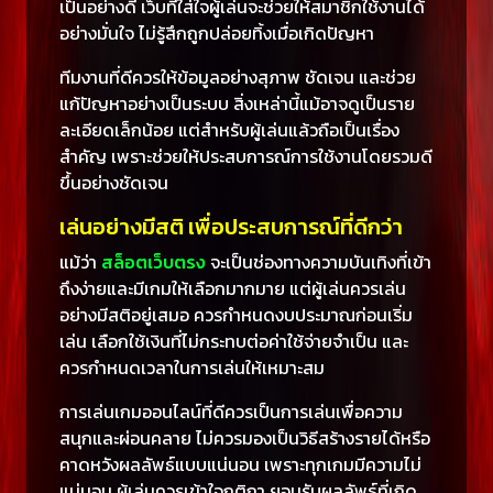
เป็นอย่างดี เว็บที่ใส่ใจผู้เล่นจะช่วยให้สมาชิกใช้งานได้
อย่างมั่นใจ ไม่รู้สึกถูกปล่อยทิ้งเมื่อเกิดปัญหา
ทีมงานที่ดีควรให้ข้อมูลอย่างสุภาพ ชัดเจน และช่วย
แก้ปัญหาอย่างเป็นระบบ สิ่งเหล่านี้แม้อาจดูเป็นราย
ละเอียดเล็กน้อย แต่สำหรับผู้เล่นแล้วถือเป็นเรื่อง
สำคัญ เพราะช่วยให้ประสบการณ์การใช้งานโดยรวมดี
ขึ้นอย่างชัดเจน
เล่นอย่างมีสติ เพื่อประสบการณ์ที่ดีกว่า
แม้ว่า
สล็อตเว็บตรง
จะเป็นช่องทางความบันเทิงที่เข้า
ถึงง่ายและมีเกมให้เลือกมากมาย แต่ผู้เล่นควรเล่น
อย่างมีสติอยู่เสมอ ควรกำหนดงบประมาณก่อนเริ่ม
เล่น เลือกใช้เงินที่ไม่กระทบต่อค่าใช้จ่ายจำเป็น และ
ควรกำหนดเวลาในการเล่นให้เหมาะสม
การเล่นเกมออนไลน์ที่ดีควรเป็นการเล่นเพื่อความ
สนุกและผ่อนคลาย ไม่ควรมองเป็นวิธีสร้างรายได้หรือ
คาดหวังผลลัพธ์แบบแน่นอน เพราะทุกเกมมีความไม่
แน่นอน ผู้เล่นควรเข้าใจกติกา ยอมรับผลลัพธ์ที่เกิด