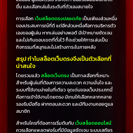
ขึ้น และเลือกเล่นในระดับที่ตัวเองสบายใจ
การเลือก
เว็บสล็อตตรงปลอดภัย
เป็นเพียงส่วนหนึ่ง
ของประสบการณ์ที่ดี แต่อีกส่วนหนึ่งคือการบริหารตัว
เองของผู้เล่น หากเล่นอย่างพอดี มีเป้าหมายชัดเจน
และไม่เกินขอบเขตที่ตั้งไว้ ก็จะช่วยให้การเล่นเป็น
กิจกรรมที่สนุกและไม่สร้างภาระในภายหลัง
สรุป ทำไมสล็อตเว็บตรงจึงเป็นตัวเลือกที่
น่าสนใจ
โดยรวมแล้ว
สล็อตเว็บตรง
เป็นทางเลือกที่เหมาะ
สำหรับผู้เล่นที่ต้องการความสะดวก ความมั่นใจ และ
ระบบที่ใช้งานง่ายในที่เดียว จุดเด่นของเว็บประเภทนี้
คือการเข้าใช้งานโดยตรง มีเกมให้เลือกหลากหลาย
รองรับมือถือ ฝากถอนสะดวก และมีทีมงานคอยดูแล
สมาชิก
สำหรับใครที่ต้องการเริ่มต้นกับ
เว็บสล็อตออนไลน์
ควรเลือกแพลตฟอร์มที่มีข้อมูลชัดเจน ระบบเสถียร